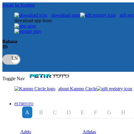
lewati ke Konten
download apps
gift reg
download app from:
Bahasa
ID
Toggle Nav
about Kanmo Circle
PETIRTOTO
A
B
C
D
E
F
G
H
Addo
Adidas