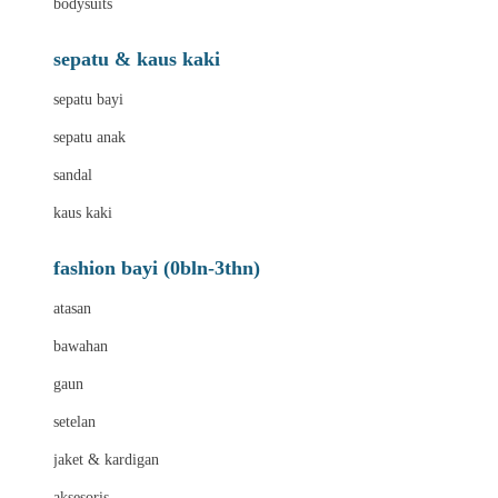
bodysuits
sepatu & kaus kaki
sepatu bayi
sepatu anak
sandal
kaus kaki
fashion bayi (0bln-3thn)
atasan
bawahan
gaun
setelan
jaket & kardigan
aksesoris