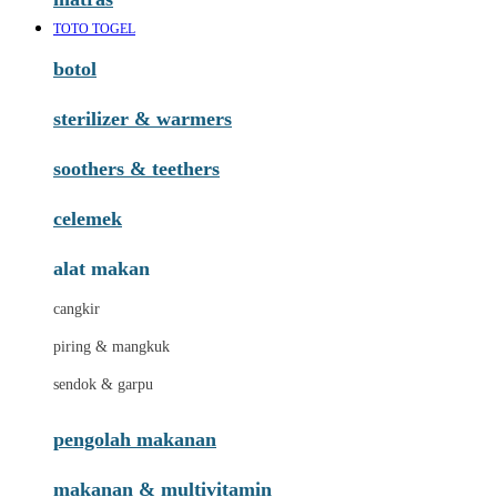
TOTO TOGEL
botol
sterilizer & warmers
soothers & teethers
celemek
alat makan
cangkir
piring & mangkuk
sendok & garpu
pengolah makanan
makanan & multivitamin