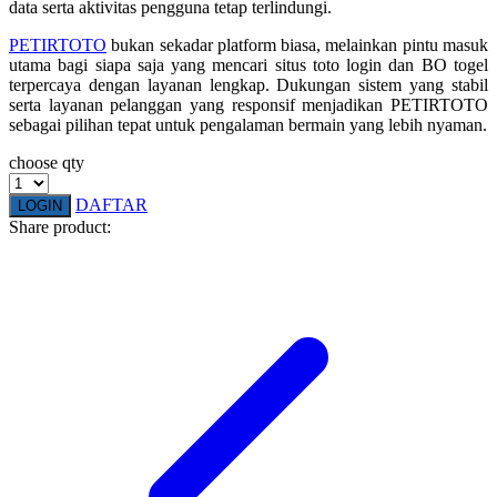
data serta aktivitas pengguna tetap terlindungi.
Squishmallows
PETIRTOTO
bukan sekadar platform biasa, melainkan pintu masuk
Starbooks
utama bagi siapa saja yang mencari situs toto login dan BO togel
terpercaya dengan layanan lengkap. Dukungan sistem yang stabil
Stick-O
serta layanan pelanggan yang responsif menjadikan PETIRTOTO
sebagai pilihan tepat untuk pengalaman bermain yang lebih nyaman.
Stokke
choose qty
Sudocrem
DAFTAR
LOGIN
Sumimo
Share product:
Sunnylife
Sun-Staches
Swimava
T
Tommee Tippee
Trunki
Tutti Bambini