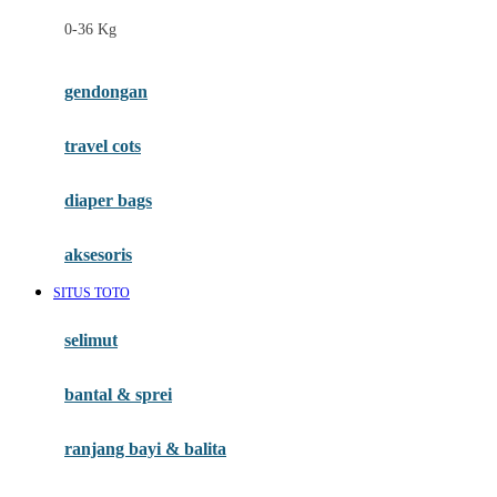
Felt So Sweet
0-36 Kg
Fisher Price
Flipper
gendongan
Friends Of Sally
travel cots
G
diaper bags
Gb
Geko
aksesoris
Graco
SITUS TOTO
Gund
selimut
H
bantal & sprei
Habbie
Haenim
ranjang bayi & balita
Happy Horse