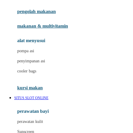
Joie
pengolah makanan
Joolz
Jujube
makanan & multivitamin
K
alat menyusui
Kiddycuts
pompa asi
Kumon
penyimpanan asi
L
cooler bags
Leapfrog
kursi makan
Leclerc
SITUS SLOT ONLINE
Lee Vierra
Lillebaby
perawatan bayi
Little Bird Told Me
perawatan kulit
Little Miss Janis
Sunscreen