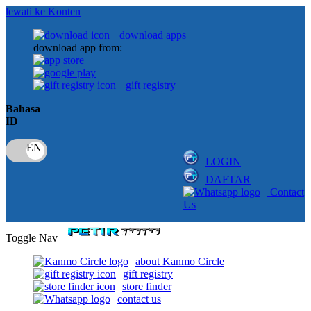
lewati ke Konten
download apps
download app from:
gift registry
Bahasa
ID
LOGIN
DAFTAR
Contact
Us
Toggle Nav
about Kanmo Circle
gift registry
store finder
contact us