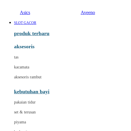
Asics
Aveeno
SLOT GACOR
produk terbaru
aksesoris
tas
kacamata
aksesoris rambut
kebutuhan bayi
pakaian tidur
set & terusan
piyama