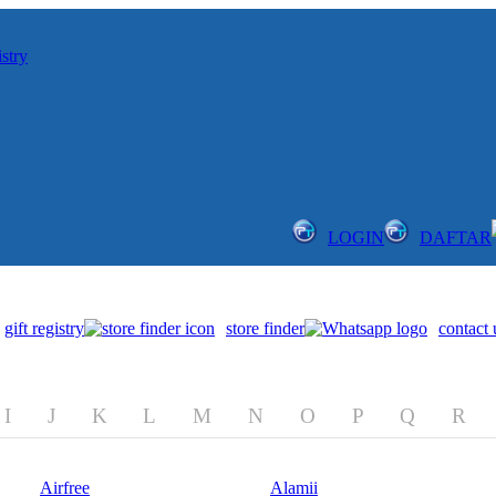
istry
LOGIN
DAFTAR
gift registry
store finder
contact 
I
J
K
L
M
N
O
P
Q
R
Airfree
Alamii