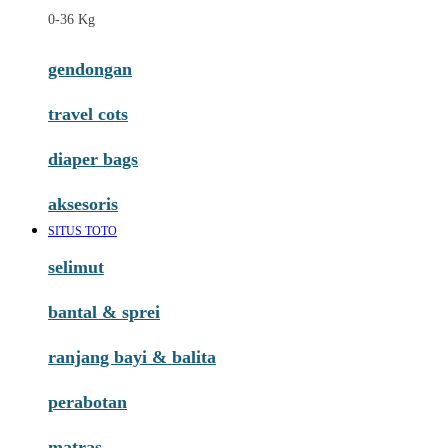
0-36 Kg
gendongan
travel cots
diaper bags
aksesoris
SITUS TOTO
selimut
bantal & sprei
ranjang bayi & balita
perabotan
matras