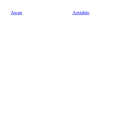
Awan
Azetabio