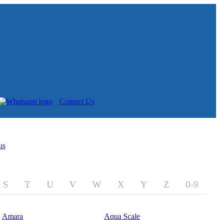
Contact Us
us
S
T
U
V
W
X
Y
Z
0-9
Amara
Aqua Scale