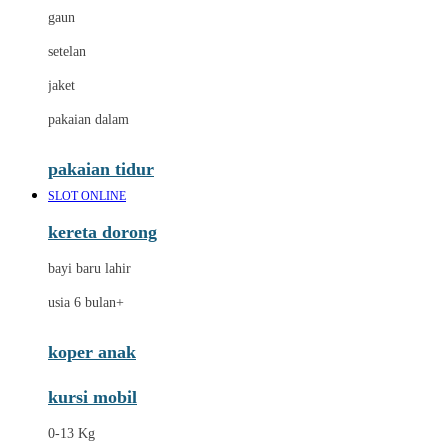
gaun
setelan
jaket
pakaian dalam
pakaian tidur
SLOT ONLINE
kereta dorong
bayi baru lahir
usia 6 bulan+
koper anak
kursi mobil
0-13 Kg