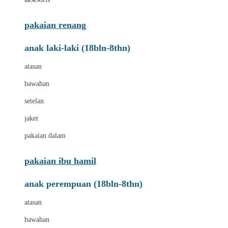
pakaian renang
anak laki-laki (18bln-8thn)
atasan
bawahan
setelan
jaket
pakaian dalam
pakaian ibu hamil
anak perempuan (18bln-8thn)
atasan
bawahan