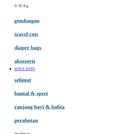
0-36 Kg
gendongan
travel cots
diaper bags
aksesoris
SITUS TOTO
selimut
bantal & sprei
ranjang bayi & balita
perabotan
matras