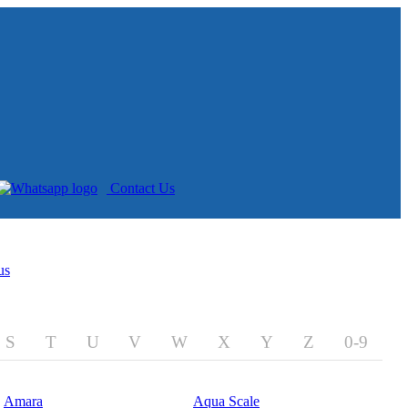
Contact Us
us
S
T
U
V
W
X
Y
Z
0-9
Amara
Aqua Scale