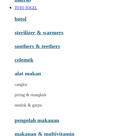
TOTO TOGEL
botol
sterilizer & warmers
soothers & teethers
celemek
alat makan
cangkir
piring & mangkuk
sendok & garpu
pengolah makanan
makanan & multivitamin