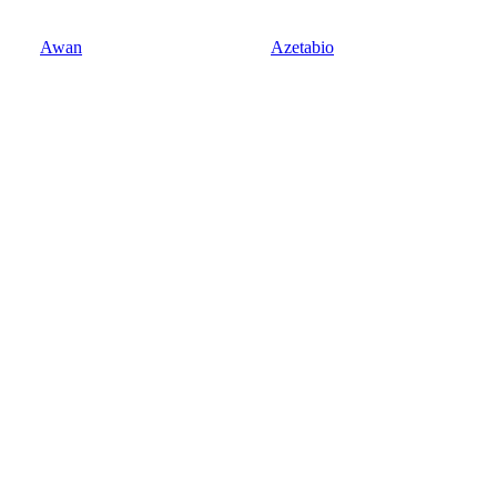
Awan
Azetabio