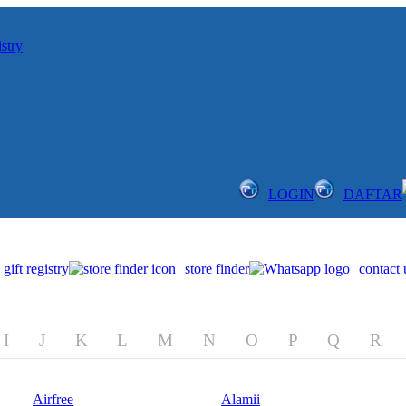
istry
LOGIN
DAFTAR
gift registry
store finder
contact 
I
J
K
L
M
N
O
P
Q
R
Airfree
Alamii