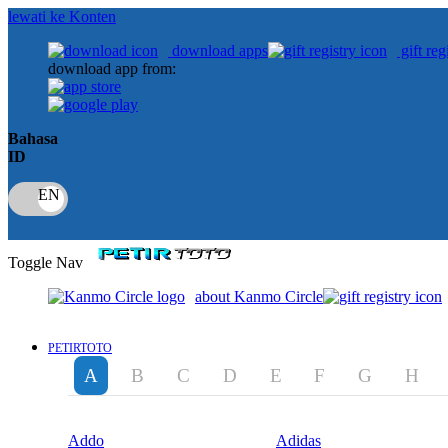
lewati ke Konten
download apps
gift reg
download app from:
Bahasa
ID
Toggle Nav
about Kanmo Circle
PETIRTOTO
A
B
C
D
E
F
G
H
Addo
Adidas