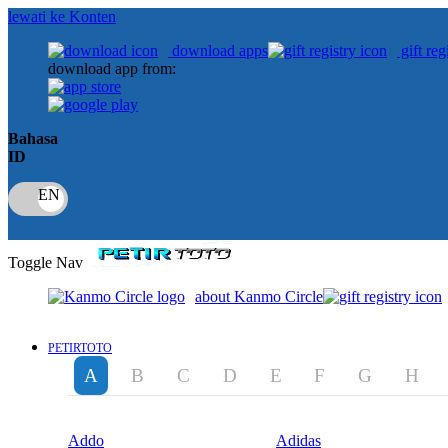
lewati ke Konten
download apps
gift reg
download app from:
Bahasa
ID
Toggle Nav
about Kanmo Circle
PETIRTOTO
A
B
C
D
E
F
G
H
Addo
Adidas