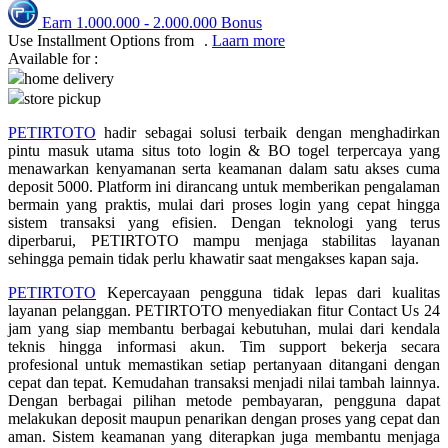
Earn
1.000.000
-
2.000.000
Bonus
Q
Use Installment Options from
.
Laarn more
Available for :
QV Baby
home delivery
store pickup
R
PETIRTOTO
hadir sebagai solusi terbaik dengan menghadirkan
Real Shades
pintu masuk utama situs toto login & BO togel terpercaya yang
menawarkan kenyamanan serta keamanan dalam satu akses cuma
Red Castle
deposit 5000. Platform ini dirancang untuk memberikan pengalaman
bermain yang praktis, mulai dari proses login yang cepat hingga
Ribbon Madness
sistem transaksi yang efisien. Dengan teknologi yang terus
diperbarui, PETIRTOTO mampu menjaga stabilitas layanan
S
sehingga pemain tidak perlu khawatir saat mengakses kapan saja.
PETIRTOTO
Kepercayaan pengguna tidak lepas dari kualitas
Sebamed
layanan pelanggan. PETIRTOTO menyediakan fitur Contact Us 24
jam yang siap membantu berbagai kebutuhan, mulai dari kendala
Silver Cross
teknis hingga informasi akun. Tim support bekerja secara
Simply Idea
profesional untuk memastikan setiap pertanyaan ditangani dengan
cepat dan tepat. Kemudahan transaksi menjadi nilai tambah lainnya.
Skip Hop
Dengan berbagai pilihan metode pembayaran, pengguna dapat
melakukan deposit maupun penarikan dengan proses yang cepat dan
Spectra
aman. Sistem keamanan yang diterapkan juga membantu menjaga