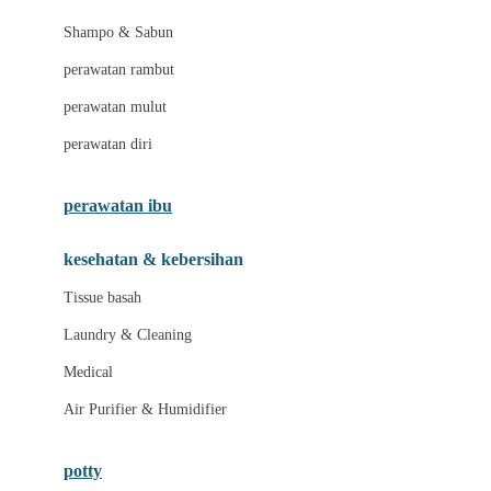
London Taxi
Shampo & Sabun
Love To Dream
perawatan rambut
perawatan mulut
M
perawatan diri
Magformers
Mama's Choice
perawatan ibu
Mamas&Papas
kesehatan & kebersihan
Mamaway
Tissue basah
Maxi Cosi
Laundry & Cleaning
Megabloks
Medical
Micro
Air Purifier & Humidifier
MiDeer
Mimi & Lula
potty
Mini Monkey