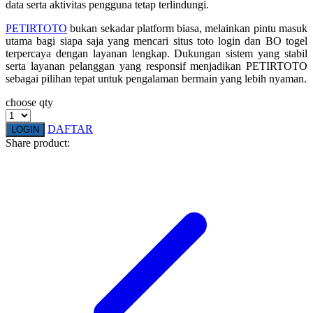
data serta aktivitas pengguna tetap terlindungi.
Squishmallows
PETIRTOTO
bukan sekadar platform biasa, melainkan pintu masuk
Starbooks
utama bagi siapa saja yang mencari situs toto login dan BO togel
terpercaya dengan layanan lengkap. Dukungan sistem yang stabil
Stick-O
serta layanan pelanggan yang responsif menjadikan PETIRTOTO
sebagai pilihan tepat untuk pengalaman bermain yang lebih nyaman.
Stokke
choose qty
Sudocrem
DAFTAR
LOGIN
Sumimo
Share product:
Sunnylife
Sun-Staches
Swimava
T
Tommee Tippee
Trunki
Tutti Bambini