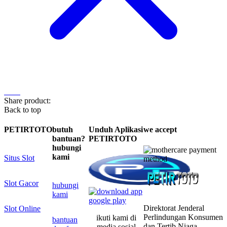
Share product:
Back to top
PETIRTOTO
butuh
Unduh Aplikasi
we accept
bantuan?
PETIRTOTO
hubungi
kami
Situs Slot
Slot Gacor
hubungi
kami
Direktorat Jenderal
Slot Online
Perlindungan Konsumen
ikuti kami di
bantuan
dan Tertib Niaga
media sosial