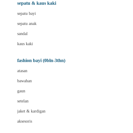
Beauty Barn
sepatu & kaus kaki
Bio Oil
sepatu bayi
Biolane
sepatu anak
Bite Fighters
sandal
Bizzi Growin
kaus kaki
Blackmores
fashion bayi (0bln-3thn)
Blooming Marvellous
atasan
Bonnels
bawahan
Bravado
gaun
Bruder
setelan
Brush Baby
jaket & kardigan
Buds Organics
aksesoris
Bugaboo
Buggygear