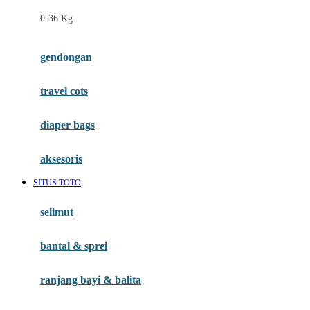
Felt So Sweet
0-36 Kg
Fisher Price
Flipper
gendongan
Friends Of Sally
travel cots
G
diaper bags
Gb
Geko
aksesoris
Graco
SITUS TOTO
Gund
selimut
H
bantal & sprei
Habbie
Haenim
ranjang bayi & balita
Happy Horse