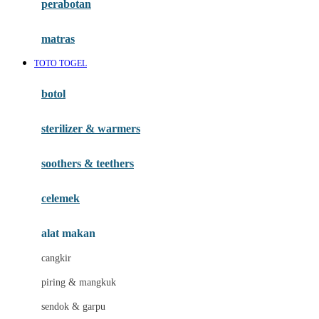
perabotan
Happy Tummy
Hauck
matras
Havaianas
TOTO TOGEL
Hegen
botol
Hot Wheels
sterilizer & warmers
Hybrid
soothers & teethers
I
Inlacta DHA
celemek
Interlac
alat makan
Ivenet
cangkir
J
piring & mangkuk
Jack N Jill
sendok & garpu