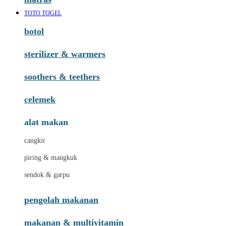
TOTO TOGEL
botol
sterilizer & warmers
soothers & teethers
celemek
alat makan
cangkir
piring & mangkuk
sendok & garpu
pengolah makanan
makanan & multivitamin