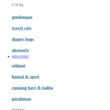
0-36 Kg
gendongan
travel cots
diaper bags
aksesoris
SITUS TOTO
selimut
bantal & sprei
ranjang bayi & balita
perabotan
matras