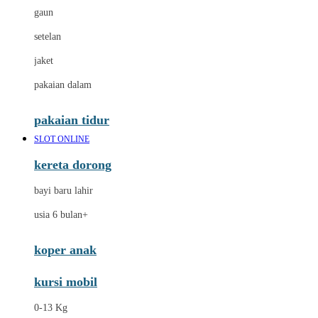
gaun
setelan
jaket
pakaian dalam
pakaian tidur
SLOT ONLINE
kereta dorong
bayi baru lahir
usia 6 bulan+
koper anak
kursi mobil
0-13 Kg