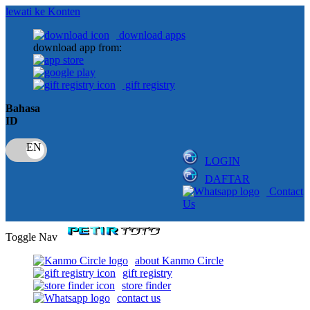
lewati ke Konten
download apps
download app from:
gift registry
Bahasa
ID
LOGIN
DAFTAR
Contact
Us
Toggle Nav
about Kanmo Circle
gift registry
store finder
contact us