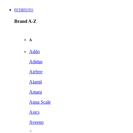
PETIRTOTO
Brand A-Z
A
Addo
Adidas
Airfree
Alamii
Amara
Aqua Scale
Asics
Aveeno
Awan