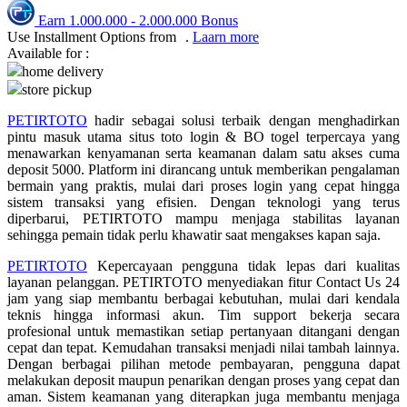
Earn
1.000.000
-
2.000.000
Bonus
Q
Use Installment Options from
.
Laarn more
Available for :
QV Baby
home delivery
store pickup
R
PETIRTOTO
hadir sebagai solusi terbaik dengan menghadirkan
Real Shades
pintu masuk utama situs toto login & BO togel terpercaya yang
menawarkan kenyamanan serta keamanan dalam satu akses cuma
Red Castle
deposit 5000. Platform ini dirancang untuk memberikan pengalaman
bermain yang praktis, mulai dari proses login yang cepat hingga
Ribbon Madness
sistem transaksi yang efisien. Dengan teknologi yang terus
diperbarui, PETIRTOTO mampu menjaga stabilitas layanan
S
sehingga pemain tidak perlu khawatir saat mengakses kapan saja.
PETIRTOTO
Kepercayaan pengguna tidak lepas dari kualitas
Sebamed
layanan pelanggan. PETIRTOTO menyediakan fitur Contact Us 24
jam yang siap membantu berbagai kebutuhan, mulai dari kendala
Silver Cross
teknis hingga informasi akun. Tim support bekerja secara
Simply Idea
profesional untuk memastikan setiap pertanyaan ditangani dengan
cepat dan tepat. Kemudahan transaksi menjadi nilai tambah lainnya.
Skip Hop
Dengan berbagai pilihan metode pembayaran, pengguna dapat
melakukan deposit maupun penarikan dengan proses yang cepat dan
Spectra
aman. Sistem keamanan yang diterapkan juga membantu menjaga