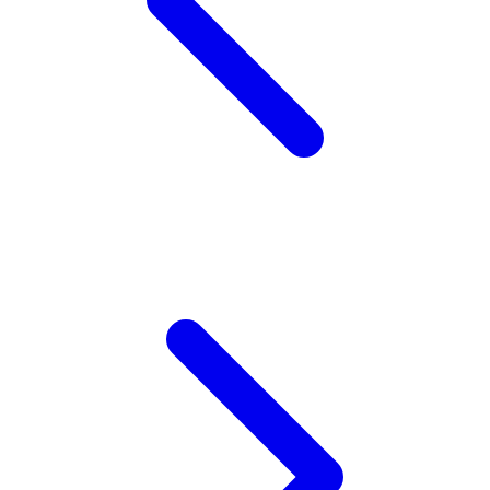
Twistshake
TY Toys
U
V
Veja
Vitaflow
Vtech
W
Waterland
Wellness
X