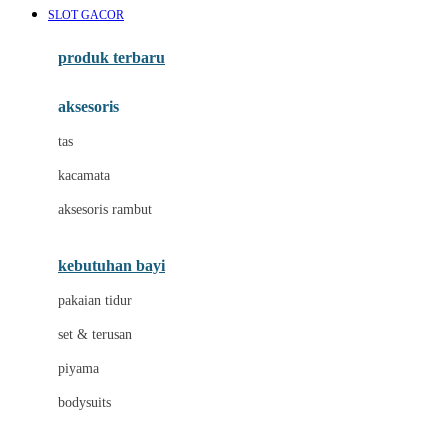
SLOT GACOR
Azetabio
produk terbaru
B
aksesoris
Baabaasheepz
tas
Babiators
kacamata
Baby Dove
aksesoris rambut
Baby Jogger
Baby Rovega
kebutuhan bayi
Babybee
pakaian tidur
Banana Boat
set & terusan
Banz
piyama
Barbie
bodysuits
Beaba