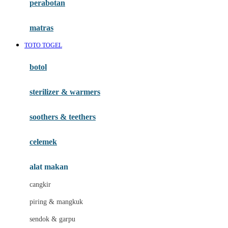
perabotan
Happy Tummy
Hauck
matras
Havaianas
TOTO TOGEL
Hegen
botol
Hot Wheels
sterilizer & warmers
Hybrid
soothers & teethers
I
Inlacta DHA
celemek
Interlac
alat makan
Ivenet
cangkir
J
piring & mangkuk
Jack N Jill
sendok & garpu