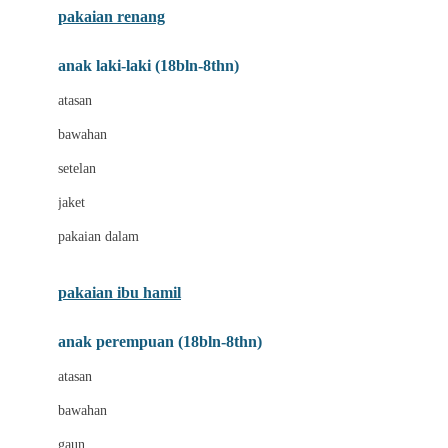
pakaian renang
Bumkins
anak laki-laki (18bln-8thn)
C
atasan
Cetaphil
bawahan
Chicco
setelan
Childlife
jaket
Clevamama
pakaian dalam
Cocolatte
Cottonseeds
pakaian ibu hamil
Cozy N Safe
anak perempuan (18bln-8thn)
Crane
atasan
Cybex
bawahan
D
gaun