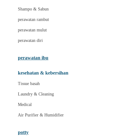
London Taxi
Shampo & Sabun
Love To Dream
perawatan rambut
perawatan mulut
M
perawatan diri
Magformers
Mama's Choice
perawatan ibu
Mamas&Papas
kesehatan & kebersihan
Mamaway
Tissue basah
Maxi Cosi
Laundry & Cleaning
Megabloks
Medical
Micro
Air Purifier & Humidifier
MiDeer
Mimi & Lula
potty
Mini Monkey