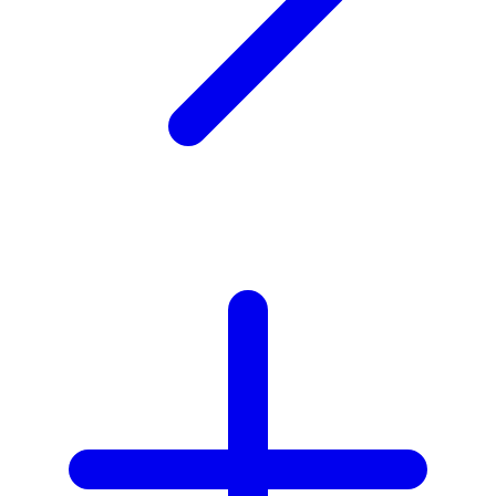
Xootz
Y
Yamatoya
Z
Zaxy
Zoggs
0-9
4Moms
59S