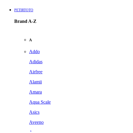
PETIRTOTO
Brand A-Z
A
Addo
Adidas
Airfree
Alamii
Amara
Aqua Scale
Asics
Aveeno
Awan