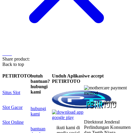
Share product:
Back to top
PETIRTOTO
butuh
Unduh Aplikasi
we accept
bantuan?
PETIRTOTO
hubungi
kami
Situs Slot
Slot Gacor
hubungi
kami
Direktorat Jenderal
Slot Online
Perlindungan Konsumen
ikuti kami di
bantuan
dan Tertib Niaga
media sosial