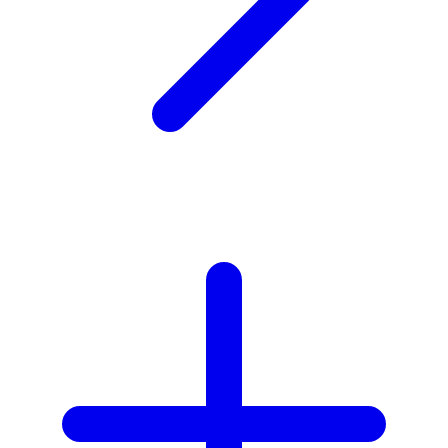
Xootz
Y
Yamatoya
Z
Zaxy
Zoggs
0-9
4Moms
59S