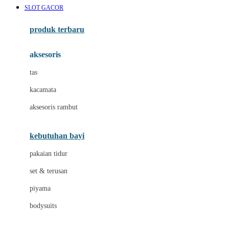
SLOT GACOR
Azetabio
produk terbaru
B
aksesoris
Baabaasheepz
tas
Babiators
kacamata
Baby Dove
aksesoris rambut
Baby Jogger
Baby Rovega
kebutuhan bayi
Babybee
pakaian tidur
Banana Boat
set & terusan
Banz
piyama
Barbie
bodysuits
Beaba