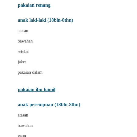
pakaian renang
Bumkins
anak laki-laki (18bln-8thn)
C
atasan
Cetaphil
bawahan
Chicco
setelan
Childlife
jaket
Clevamama
pakaian dalam
Cocolatte
Cottonseeds
pakaian ibu hamil
Cozy N Safe
anak perempuan (18bln-8thn)
Crane
atasan
Cybex
bawahan
D
gaun