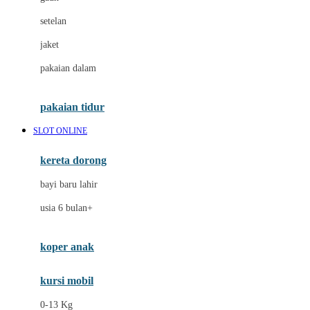
Dae Organics
setelan
Docare
jaket
Doona
pakaian dalam
Down To Earth
Drew
pakaian tidur
Dr. Brown's
SLOT ONLINE
E
kereta dorong
ELC
bayi baru lahir
Ergobaby
usia 6 bulan+
Expert Care
koper anak
Ezyroller
kursi mobil
F
0-13 Kg