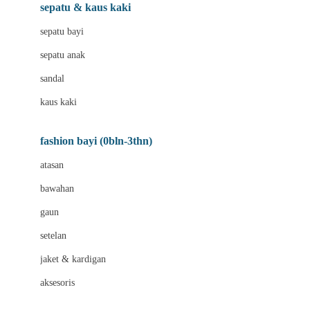
Beauty Barn
sepatu & kaus kaki
Bio Oil
sepatu bayi
Biolane
sepatu anak
Bite Fighters
sandal
Bizzi Growin
kaus kaki
Blackmores
fashion bayi (0bln-3thn)
Blooming Marvellous
atasan
Bonnels
bawahan
Bravado
gaun
Bruder
setelan
Brush Baby
jaket & kardigan
Buds Organics
aksesoris
Bugaboo
Buggygear