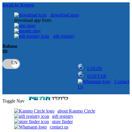
lewati ke Konten
download apps
download app from:
gift registry
Bahasa
ID
LOGIN
DAFTAR
Contact
Us
Toggle Nav
about Kanmo Circle
gift registry
store finder
contact us