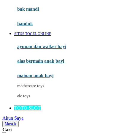
Moby
bak mandi
Momami
handuk
Mothercare
SITUS TOGEL ONLINE
Mustela
ayunan dan walker bayi
My Buddy Tag
My K
alas bermain anak bayi
N
mainan anak bayi
Naif
mothercare toys
Nike
elc toys
Nordic Natural
TOTO SLOT
Nuby
Akun Saya
Nuna
Masuk
Cari