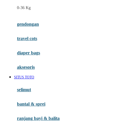
Felt So Sweet
0-36 Kg
Fisher Price
Flipper
gendongan
Friends Of Sally
travel cots
G
diaper bags
Gb
Geko
aksesoris
Graco
SITUS TOTO
Gund
selimut
H
bantal & sprei
Habbie
Haenim
ranjang bayi & balita
Happy Horse