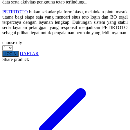
data serta aktivitas pengguna tetap terlindungi.
Squishmallows
PETIRTOTO
bukan sekadar platform biasa, melainkan pintu masuk
Starbooks
utama bagi siapa saja yang mencari situs toto login dan BO togel
terpercaya dengan layanan lengkap. Dukungan sistem yang stabil
Stick-O
serta layanan pelanggan yang responsif menjadikan PETIRTOTO
sebagai pilihan tepat untuk pengalaman bermain yang lebih nyaman.
Stokke
choose qty
Sudocrem
DAFTAR
LOGIN
Sumimo
Share product:
Sunnylife
Sun-Staches
Swimava
T
Tommee Tippee
Trunki
Tutti Bambini