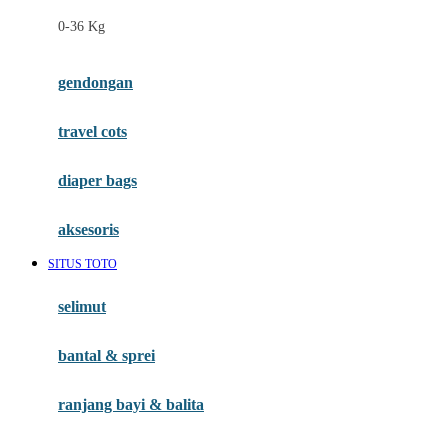
Felt So Sweet
0-36 Kg
Fisher Price
Flipper
gendongan
Friends Of Sally
travel cots
G
diaper bags
Gb
Geko
aksesoris
Graco
SITUS TOTO
Gund
selimut
H
bantal & sprei
Habbie
Haenim
ranjang bayi & balita
Happy Horse