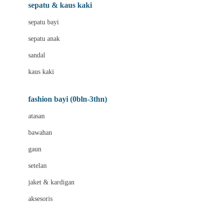
Beauty Barn
sepatu & kaus kaki
Bio Oil
sepatu bayi
Biolane
sepatu anak
Bite Fighters
sandal
Bizzi Growin
kaus kaki
Blackmores
fashion bayi (0bln-3thn)
Blooming Marvellous
atasan
Bonnels
bawahan
Bravado
gaun
Bruder
setelan
Brush Baby
jaket & kardigan
Buds Organics
aksesoris
Bugaboo
Buggygear