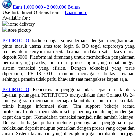
Earn
1.000.000
-
2.000.000
Bonus
Q
Use Installment Options from
.
Laarn more
Available for :
QV Baby
home delivery
store pickup
R
PETIRTOTO
hadir sebagai solusi terbaik dengan menghadirkan
Real Shades
pintu masuk utama situs toto login & BO togel terpercaya yang
menawarkan kenyamanan serta keamanan dalam satu akses cuma
Red Castle
deposit 5000. Platform ini dirancang untuk memberikan pengalaman
bermain yang praktis, mulai dari proses login yang cepat hingga
Ribbon Madness
sistem transaksi yang efisien. Dengan teknologi yang terus
diperbarui, PETIRTOTO mampu menjaga stabilitas layanan
S
sehingga pemain tidak perlu khawatir saat mengakses kapan saja.
PETIRTOTO
Kepercayaan pengguna tidak lepas dari kualitas
Sebamed
layanan pelanggan. PETIRTOTO menyediakan fitur Contact Us 24
jam yang siap membantu berbagai kebutuhan, mulai dari kendala
Silver Cross
teknis hingga informasi akun. Tim support bekerja secara
Simply Idea
profesional untuk memastikan setiap pertanyaan ditangani dengan
cepat dan tepat. Kemudahan transaksi menjadi nilai tambah lainnya.
Skip Hop
Dengan berbagai pilihan metode pembayaran, pengguna dapat
melakukan deposit maupun penarikan dengan proses yang cepat dan
Spectra
aman. Sistem keamanan yang diterapkan juga membantu menjaga