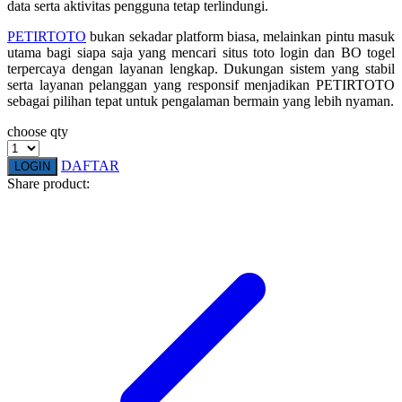
data serta aktivitas pengguna tetap terlindungi.
Squishmallows
PETIRTOTO
bukan sekadar platform biasa, melainkan pintu masuk
Starbooks
utama bagi siapa saja yang mencari situs toto login dan BO togel
terpercaya dengan layanan lengkap. Dukungan sistem yang stabil
Stick-O
serta layanan pelanggan yang responsif menjadikan PETIRTOTO
sebagai pilihan tepat untuk pengalaman bermain yang lebih nyaman.
Stokke
choose qty
Sudocrem
DAFTAR
LOGIN
Sumimo
Share product:
Sunnylife
Sun-Staches
Swimava
T
Tommee Tippee
Trunki
Tutti Bambini