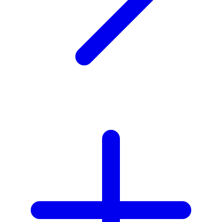
Xootz
Y
Yamatoya
Z
Zaxy
Zoggs
0-9
4Moms
59S