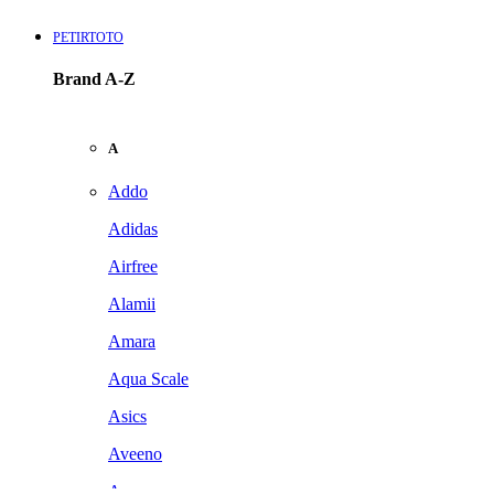
PETIRTOTO
Brand A-Z
A
Addo
Adidas
Airfree
Alamii
Amara
Aqua Scale
Asics
Aveeno
Awan