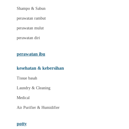
London Taxi
Shampo & Sabun
Love To Dream
perawatan rambut
perawatan mulut
M
perawatan diri
Magformers
Mama's Choice
perawatan ibu
Mamas&Papas
kesehatan & kebersihan
Mamaway
Tissue basah
Maxi Cosi
Laundry & Cleaning
Megabloks
Medical
Micro
Air Purifier & Humidifier
MiDeer
Mimi & Lula
potty
Mini Monkey