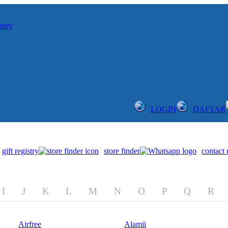
istry
LOGIN
DAFTAR
gift registry
store finder
contact 
I
J
K
L
M
N
O
P
Q
R
Airfree
Alamii