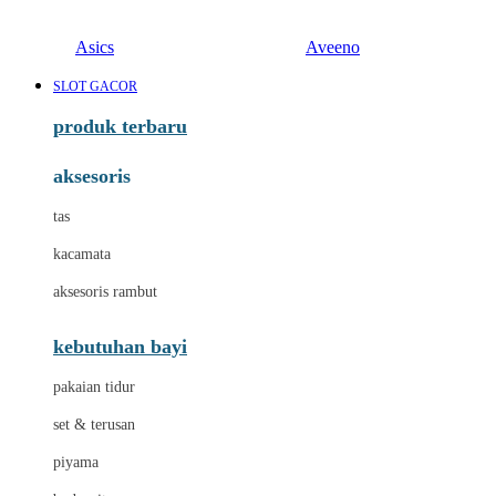
Asics
Aveeno
SLOT GACOR
produk terbaru
aksesoris
tas
kacamata
aksesoris rambut
kebutuhan bayi
pakaian tidur
set & terusan
piyama