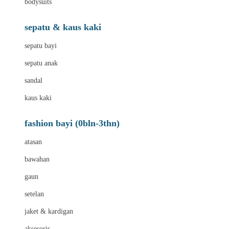
bodysuits
sepatu & kaus kaki
sepatu bayi
sepatu anak
sandal
kaus kaki
fashion bayi (0bln-3thn)
atasan
bawahan
gaun
setelan
jaket & kardigan
aksesoris