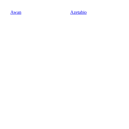
Awan
Azetabio