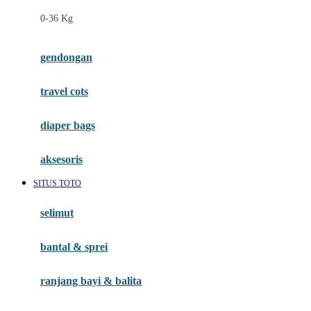
Felt So Sweet
0-36 Kg
Fisher Price
Flipper
gendongan
Friends Of Sally
travel cots
G
diaper bags
Gb
Geko
aksesoris
Graco
SITUS TOTO
Gund
selimut
H
bantal & sprei
Habbie
Haenim
ranjang bayi & balita
Happy Horse