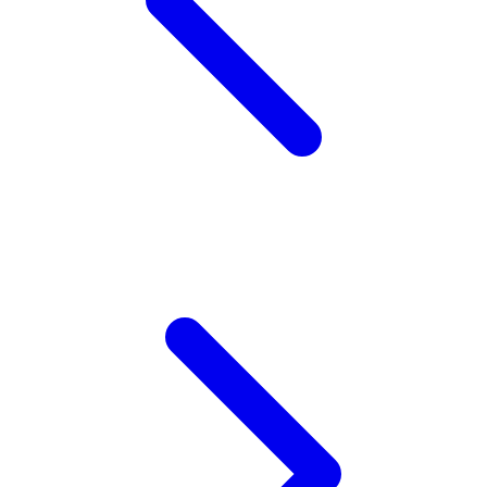
Twistshake
TY Toys
U
V
Veja
Vitaflow
Vtech
W
Waterland
Wellness
X