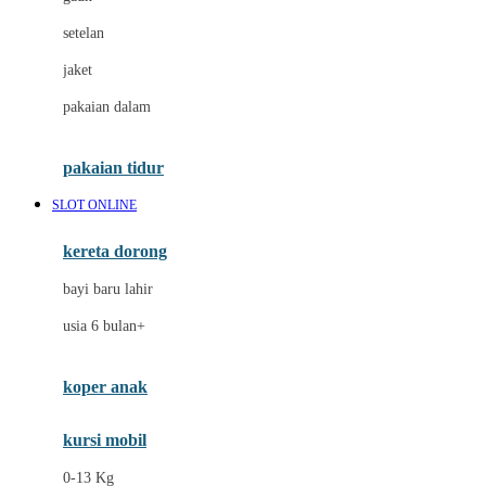
Dae Organics
setelan
Docare
jaket
Doona
pakaian dalam
Down To Earth
Drew
pakaian tidur
Dr. Brown's
SLOT ONLINE
E
kereta dorong
ELC
bayi baru lahir
Ergobaby
usia 6 bulan+
Expert Care
koper anak
Ezyroller
kursi mobil
F
0-13 Kg