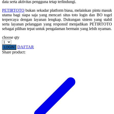
data serta aktivitas pengguna tetap terlindungi.
Squishmallows
PETIRTOTO
bukan sekadar platform biasa, melainkan pintu masuk
Starbooks
utama bagi siapa saja yang mencari situs toto login dan BO togel
terpercaya dengan layanan lengkap. Dukungan sistem yang stabil
Stick-O
serta layanan pelanggan yang responsif menjadikan PETIRTOTO
sebagai pilihan tepat untuk pengalaman bermain yang lebih nyaman.
Stokke
choose qty
Sudocrem
DAFTAR
LOGIN
Sumimo
Share product:
Sunnylife
Sun-Staches
Swimava
T
Tommee Tippee
Trunki
Tutti Bambini