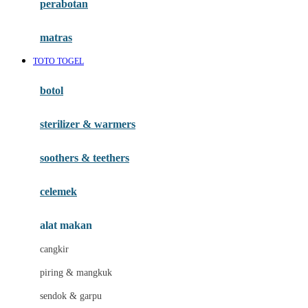
perabotan
Happy Tummy
Hauck
matras
Havaianas
TOTO TOGEL
Hegen
botol
Hot Wheels
sterilizer & warmers
Hybrid
soothers & teethers
I
Inlacta DHA
celemek
Interlac
alat makan
Ivenet
cangkir
J
piring & mangkuk
Jack N Jill
sendok & garpu