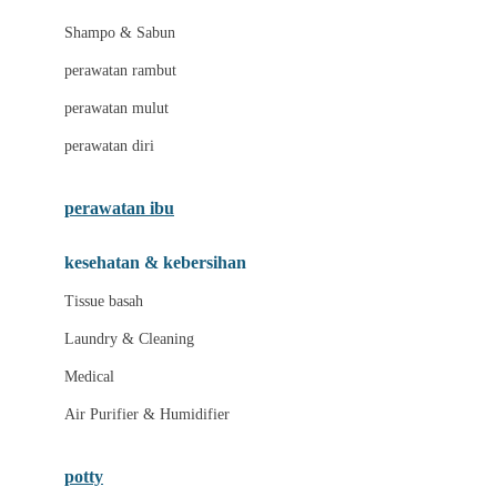
London Taxi
Shampo & Sabun
Love To Dream
perawatan rambut
perawatan mulut
M
perawatan diri
Magformers
Mama's Choice
perawatan ibu
Mamas&Papas
kesehatan & kebersihan
Mamaway
Tissue basah
Maxi Cosi
Laundry & Cleaning
Megabloks
Medical
Micro
Air Purifier & Humidifier
MiDeer
Mimi & Lula
potty
Mini Monkey