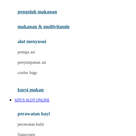
Joie
pengolah makanan
Joolz
Jujube
makanan & multivitamin
K
alat menyusui
Kiddycuts
pompa asi
Kumon
penyimpanan asi
L
cooler bags
Leapfrog
kursi makan
Leclerc
SITUS SLOT ONLINE
Lee Vierra
Lillebaby
perawatan bayi
Little Bird Told Me
perawatan kulit
Little Miss Janis
Sunscreen