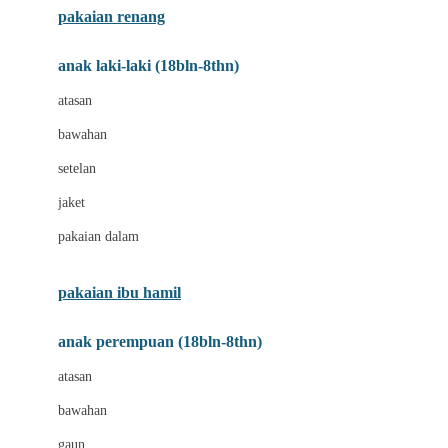
pakaian renang
Bumkins
anak laki-laki (18bln-8thn)
C
atasan
Cetaphil
bawahan
Chicco
setelan
Childlife
jaket
Clevamama
pakaian dalam
Cocolatte
Cottonseeds
pakaian ibu hamil
Cozy N Safe
anak perempuan (18bln-8thn)
Crane
atasan
Cybex
bawahan
D
gaun