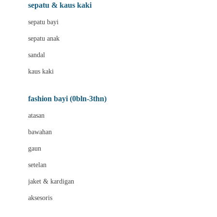
Beauty Barn
sepatu & kaus kaki
Bio Oil
sepatu bayi
Biolane
sepatu anak
Bite Fighters
sandal
Bizzi Growin
kaus kaki
Blackmores
fashion bayi (0bln-3thn)
Blooming Marvellous
atasan
Bonnels
bawahan
Bravado
gaun
Bruder
setelan
Brush Baby
jaket & kardigan
Buds Organics
aksesoris
Bugaboo
Buggygear